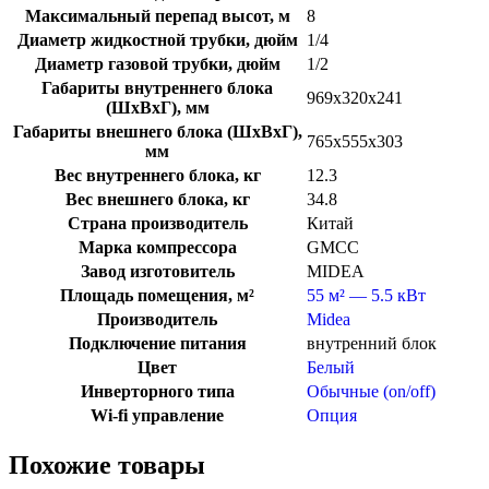
Максимальный перепад высот, м
8
Диаметр жидкостной трубки, дюйм
1/4
Диаметр газовой трубки, дюйм
1/2
Габариты внутреннего блока
969x320x241
(ШхВхГ), мм
Габариты внешнего блока (ШхВхГ),
765x555x303
мм
Вес внутреннего блока, кг
12.3
Вес внешнего блока, кг
34.8
Страна производитель
Китай
Марка компрессора
GMCC
Завод изготовитель
MIDEA
Площадь помещения, м²
55 м² — 5.5 кВт
Производитель
Midea
Подключение питания
внутренний блок
Цвет
Белый
Инверторного типа
Обычные (on/off)
Wi-fi управление
Опция
Похожие товары