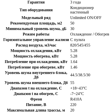
Гарантия
3 года
Кондиционер
Тип оборудования
настенный
Модельный ряд
Unlimited ON/OFF
Рекомендуемая площадь, м2
50
Минимальный уровень шума, дБ
30
Режим работы
Охлаждение / Обогрев
Горизонтальное управление жалюзи
С пульта
Расход воздуха, м3/час
820/545/455
Мощность охлаждения, кВт
5.28
Мощность обогрева, кВт
5.28
Потребление при охлаждении, кВт
1.64
Потребление при обогреве, кВт
1.46
Уровень шума внутреннего блока,
44.5/38.5/30
Дб
Уровень шума внешнего блока, Дб
55
Диапазон t на охлаждение, C
+18~43°C
Диапазон t на обогрев, C
-7~24°C
Фреон
R410A
Питание, В
220
Максимальная длина трассы, м
20