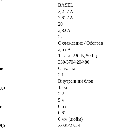
BASEL
3,21 / А
3,61 / А
20
2,82 A
Б
22
Охлаждение / Обогрев
2,65 А
1 фаза, 230 В, 50 Гц
330/370/420/480
зи
С пульта
2.1
Внутренний блок
да
15 м
2.2
5 м
т
0.65
0.61
6 мм (дюйм)
 Дб
33/29/27/24