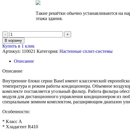
Такие решётки обычно устанавливаются на на
этажа здания.
Количество
товара
В корзину
Кондиционер
Купить в 1 клик
настенный,
Артикул:
110021
Категория:
Настенные сплит-системы
Energolux
SAS07B4-
Описание
A
/
Описание
SAU07B4-
A
Внутренние блоки серии Basel имеют классический европейски
температура и режим работы кондиционера. Объемное воздухор
комплекте поставляется угольный фильтр. Работа фильтра обе
модуля для дистанционного управления кондиционером из любо
специальным зимним комплектом, расширяющим диапазон уличн
Особенности:
* Класс А
* Хладагент R410