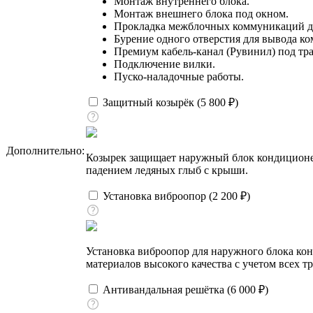
Монтаж внутреннего блока.
Монтаж внешнего блока под окном.
Прокладка межблочных коммуникаций до
Бурение одного отверстия для вывода к
Премиум кабель-канал (Рувинил) под тра
Подключение вилки.
Пуско-наладочные работы.
Защитный козырёк (
5 800
₽
)
Дополнительно:
Козырек защищает наружный блок кондиционера
падением ледяных глыб с крыши.
Установка виброопор (
2 200
₽
)
Установка виброопор для наружного блока ко
материалов высокого качества с учетом всех т
Антивандальная решётка (
6 000
₽
)