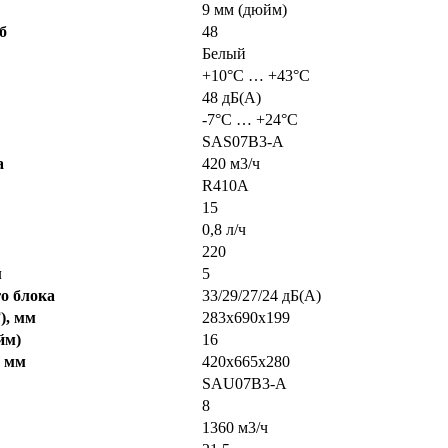
9 мм (дюйм)
б
48
Белый
+10°С … +43°С
48 дБ(А)
-7°С … +24°С
SAS07B3-A
а
420 м3/ч
R410A
15
0,8 л/ч
220
м
5
о блока
33/29/27/24 дБ(А)
), мм
283х690х199
йм)
16
, мм
420х665х280
SAU07B3-A
8
1360 м3/ч