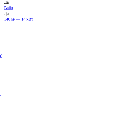
Да
Ballu
Да
140 м² — 14 кВт
Y
1