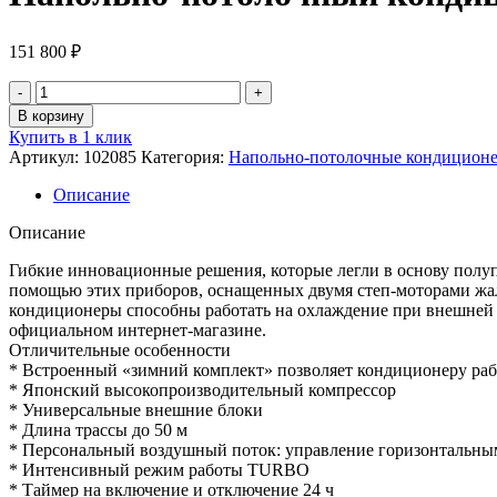
151 800
₽
Количество
товара
В корзину
Напольно-
Купить в 1 клик
потолочный
Артикул:
102085
Категория:
Напольно-потолочные кондицион
кондиционер,
Ballu
Описание
BLC_CF-
48HN1_21Y
Описание
Гибкие инновационные решения, которые легли в основу полу
помощью этих приборов, оснащенных двумя степ-моторами жал
кондиционеры способны работать на охлаждение при внешней т
официальном интернет-магазине.
Отличительные особенности
* Встроенный «зимний комплект» позволяет кондиционеру рабо
* Японский высокопроизводительный компрессор
* Универсальные внешние блоки
* Длина трассы до 50 м
* Персональный воздушный поток: управление горизонтальны
* Интенсивный режим работы TURBO
* Таймер на включение и отключение 24 ч