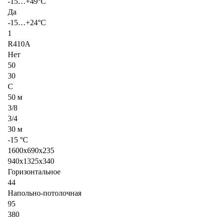
-15…+49°С
Да
-15…+24°С
1
R410A
Нет
50
30
C
50 м
3/8
3/4
30 м
-15 °С
1600x690x235
940x1325x340
Горизонтальное
44
Напольно-потолочная
95
380