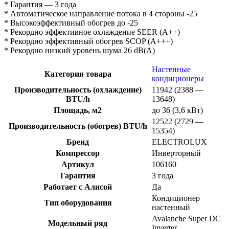
* Гарантия — 3 года
* Автоматическое направление потока в 4 стороны -25
* Высокоэффективный обогрев до -25
* Рекордно эффективное охлаждение SEER (A++)
* Рекордно эффективный обогрев SCOP (A+++)
* Рекордно низкий уровень шума 26 dB(A)
Настенные
Категория товара
кондиционеры
Производительность (охлаждение)
11942 (2388 —
BTU/h
13648)
Площадь, м2
до 36 (3,6 кВт)
12522 (2729 —
Производительность (обогрев) BTU/h
15354)
Бренд
ELECTROLUX
Компрессор
Инверторный
Артикул
106160
Гарантия
3 года
Работает с Алисой
Да
Кондиционер
Тип оборудования
настенный
Avalanche Super DC
Модельный ряд
Inverter