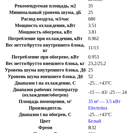
Рекомендуемая площадь, м2
35
Минимальный уровень шума, дБ
25
Расход воздуха, м3/час
680
Мощность охлаждения, кВт
3.51
Мощность обогрева, кВт
3.81
Потребление при охлаждении, кВт
0.962
Вес нетто/брутто внутреннего блока,
11/13
кг
Потребление при обогреве, кВт
0.953
Вес нетто/брутто внешнего блока, кг
23,2/25,2
Уровень шума внутреннего блока, Дб
25
Уровень шума внешнего блока, Дб
52
Диапазон t на охлаждение, C
-25…+43°С
Диапазон рабочих температур
-15 — 43/ -25 — 24
(охлаждение/обогрев)
Площадь помещения, м²
35 м² — 3.5 кВт
Производитель
Electrolux
Диапазон t на обогрев, C
-25…+43°С
Цвет
Белый
Фреон
R32