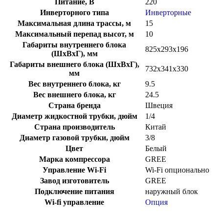
Питание, В
220
Инверторного типа
Инверторные
Максимальная длина трассы, м
15
Максимальный перепад высот, м
10
Габариты внутреннего блока
825х293х196
(ШхВхГ), мм
Габариты внешнего блока (ШхВхГ),
732х341х330
мм
Вес внутреннего блока, кг
9.5
Вес внешнего блока, кг
24.5
Страна бренда
Швеция
Диаметр жидкостной трубки, дюйм
1/4
Страна производитель
Китай
Диаметр газовой трубки, дюйм
3/8
Цвет
Белый
Марка компрессора
GREE
Управление Wi-Fi
Wi-Fi опционально
Завод изготовитель
GREE
Подключение питания
наружный блок
Wi-fi управление
Опция