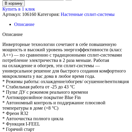
товара
В корзину
Кондиционер
Купить в 1 клик
настенный,
Артикул:
106160
Категория:
Настенные сплит-системы
Electrolux
EACS/I-
Описание
12HAV/N8_22Y
Описание
Инверторные технологии сочетают в себе повышенную
мощность и высокий уровень энергоэффективности (класс
А++) — по сравнению с традиционными сплит-системами
потребление электричества в 2 раза меньше. Работая
на охлаждение и обогрев, эти сплит-системы —
универсальное решение для быстрого создания комфортного
микроклимата у вас дома в любое время года.
* Режимы работы: охлаждение/обогрев/ осушение/вентиляция
* Стабильная работа от -25 до 43 °C
* Пульт ДУ с режимом реального времени
* Антикоррозийное покрытие Blue Fin
* Автономный контроль и поддержание плюсовой
температуры в доме (+8 °C)
* Фреон R32
* Автоочистка полного цикла
* Функция I-FEEL
* Горячий старт